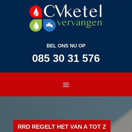
BEL ONS NU OP
085 30 31 576
RRD REGELT HET VAN A TOT Z