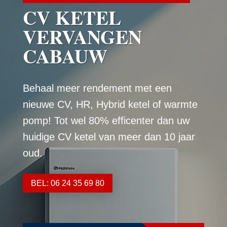
CV KETEL
VERVANGEN
CABAUW
Behaal meer rendement met een
nieuwe CV, HR, Hybrid ketel of warmte
pomp! Tot wel 80% efficenter dan uw
huidige CV ketel van meer dan 10 jaar
oud.
BEL: 06 24 35 69 80