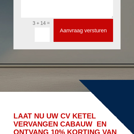
=
3 + 14
Aanvraag versturen
LAAT NU UW CV KETEL
VERVANGEN CABAUW EN
ONTVANG 10% KORTING VAN