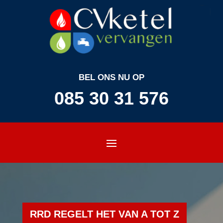
BEL ONS NU OP
085 30 31 576
RRD REGELT HET VAN A TOT Z