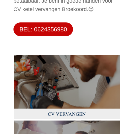
betaalbaar. Je bent in goede handen voor
CV ketel vervangen Broekoord.😊
BEL: 0624356980
CV VERVANGEN