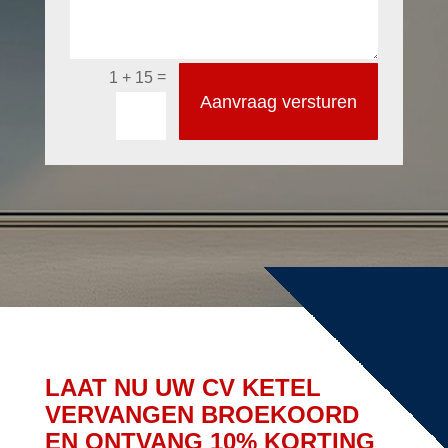
=
1 + 15
Aanvraag versturen
LAAT NU UW CV KETEL
VERVANGEN BROEKOORD
EN ONTVANG 10% KORTING