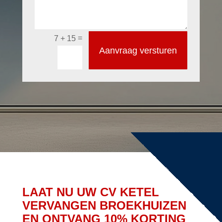
=
7 + 15
Aanvraag versturen
LAAT NU UW CV KETEL
VERVANGEN BROEKHUIZEN
EN ONTVANG 10% KORTING