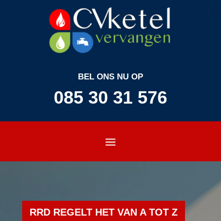
BEL ONS NU OP
085 30 31 576
RRD REGELT HET VAN A TOT Z