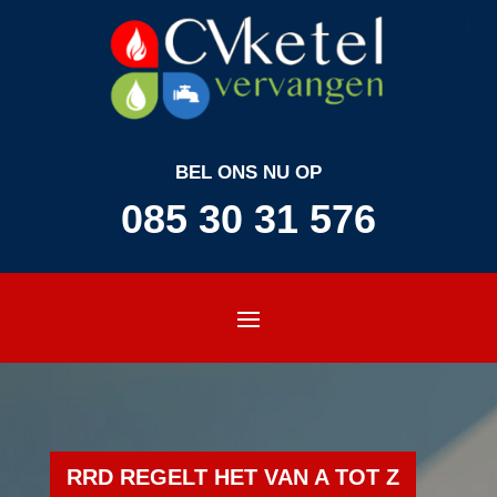
BEL ONS NU OP
085 30 31 576
RRD REGELT HET VAN A TOT Z