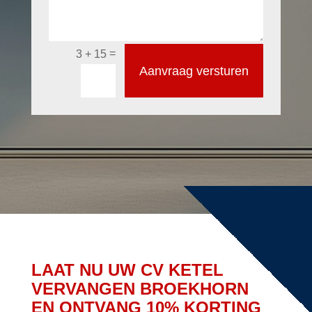
=
3 + 15
Aanvraag versturen
LAAT NU UW CV KETEL
VERVANGEN BROEKHORN
EN ONTVANG 10% KORTING