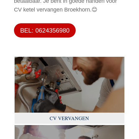
betaalbaar. Je bent in goede handen voor
CV ketel vervangen Broekhorn.😊
BEL: 0624356980
CV VERVANGEN