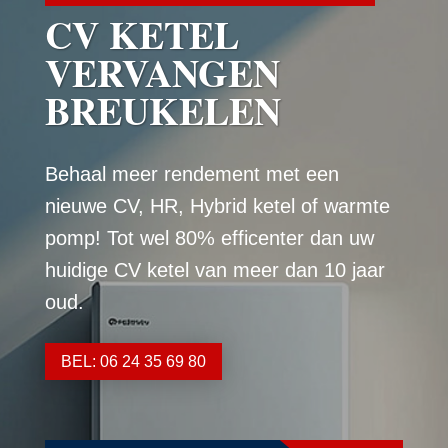
CV KETEL
VERVANGEN
BREUKELEN
Behaal meer rendement met een
nieuwe CV, HR, Hybrid ketel of warmte
pomp! Tot wel 80% efficenter dan uw
huidige CV ketel van meer dan 10 jaar
oud.
BEL: 06 24 35 69 80