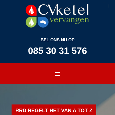
BEL ONS NU OP
085 30 31 576
RRD REGELT HET VAN A TOT Z