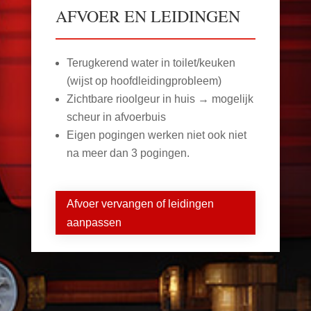
AFVOER EN LEIDINGEN
Terugkerend water in toilet/keuken
(wijst op hoofdleidingprobleem)
Zichtbare rioolgeur in huis → mogelijk
scheur in afvoerbuis
Eigen pogingen werken niet ook niet
na meer dan 3 pogingen.
Afvoer vervangen of leidingen
aanpassen