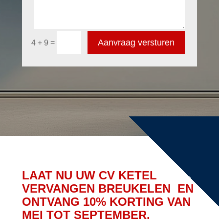
Aanvraag versturen
=
4 + 9
LAAT NU UW CV KETEL
VERVANGEN BREUKELEN EN
ONTVANG 10% KORTING VAN
MEI TOT SEPTEMBER.