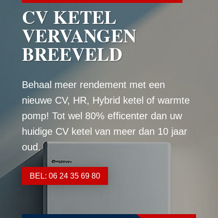
CV KETEL
VERVANGEN
BREEVELD
Behaal meer rendement met een
nieuwe CV, HR, Hybrid ketel of warmte
pomp! Tot wel 80% efficenter dan uw
huidige CV ketel van meer dan 10 jaar
oud.
BEL: 06 24 35 69 80