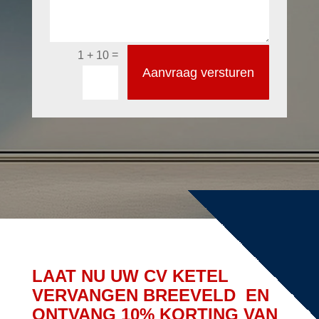
=
1 + 10
Aanvraag versturen
LAAT NU UW CV KETEL
VERVANGEN BREEVELD EN
ONTVANG 10% KORTING VAN