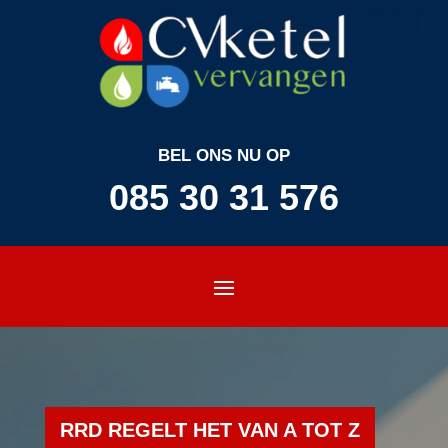
BEL ONS NU OP
085 30 31 576
RRD REGELT HET VAN A TOT Z