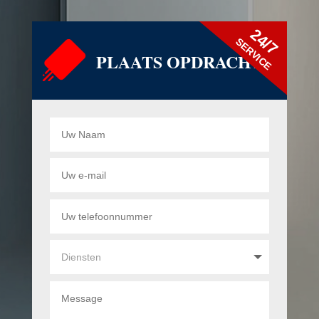
24/7
SERVICE
PLAATS OPDRACHT