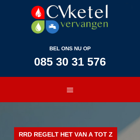
BEL ONS NU OP
085 30 31 576
RRD REGELT HET VAN A TOT Z