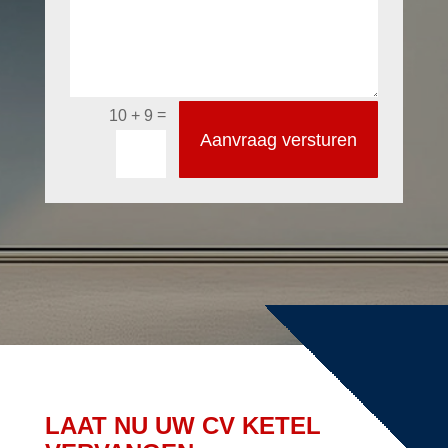
=
10 + 9
Aanvraag versturen
LAAT NU UW CV KETEL