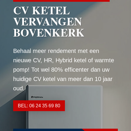
CV KETEL
VERVANGEN
BOVENKERK
Behaal meer rendement met een
nieuwe CV, HR, Hybrid ketel of warmte
pomp! Tot wel 80% efficenter dan uw
huidige CV ketel van meer dan 10 jaar
oud.
BEL: 06 24 35 69 80