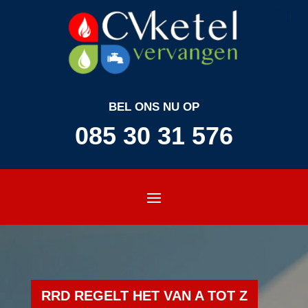
BEL ONS NU OP
085 30 31 576
RRD REGELT HET VAN A TOT Z