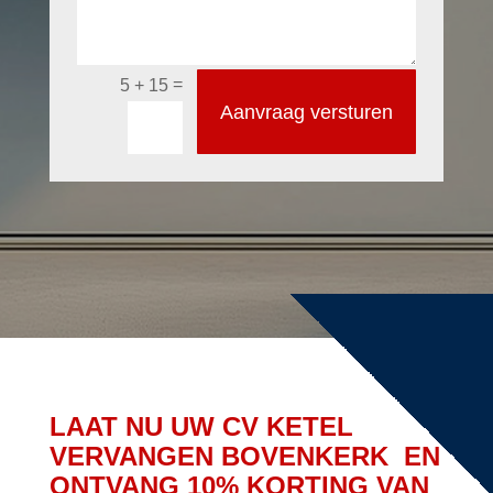
=
5 + 15
Aanvraag versturen
LAAT NU UW CV KETEL
VERVANGEN BOVENKERK EN
ONTVANG 10% KORTING VAN