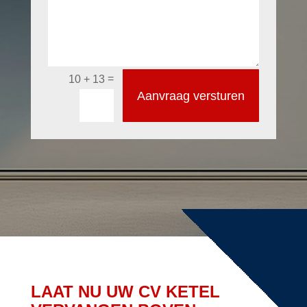
=
10 + 13
Aanvraag versturen
LAAT NU UW CV KETEL