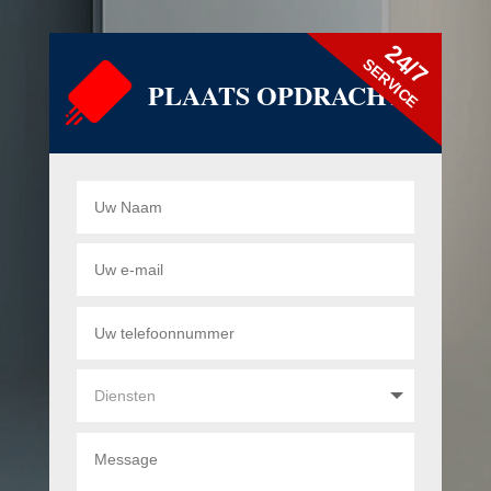
24/7
SERVICE
PLAATS OPDRACHT