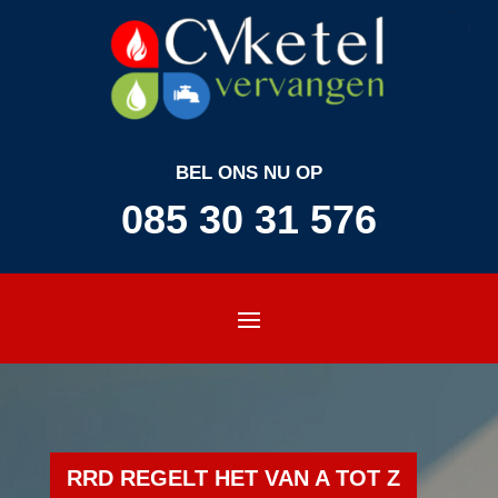
BEL ONS NU OP
085 30 31 576
RRD REGELT HET VAN A TOT Z