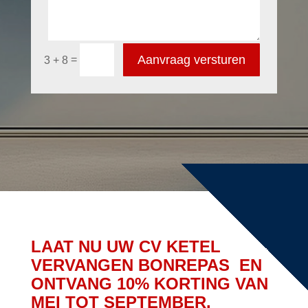
Aanvraag versturen
=
3 + 8
LAAT NU UW CV KETEL
VERVANGEN BONREPAS EN
ONTVANG 10% KORTING VAN
MEI TOT SEPTEMBER.