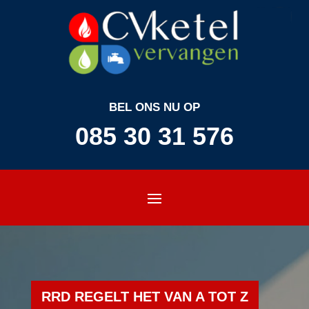
BEL ONS NU OP
085 30 31 576
RRD REGELT HET VAN A TOT Z