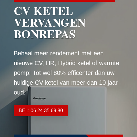
CV KETEL
VERVANGEN
BONREPAS
Behaal meer rendement met een
nieuwe CV, HR, Hybrid ketel of warmte
pomp! Tot wel 80% efficenter dan uw
huidige CV ketel van meer dan 10 jaar
oud.
BEL: 06 24 35 69 80