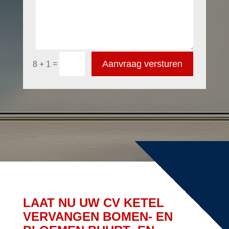
Aanvraag versturen
=
8 + 1
LAAT NU UW CV KETEL
VERVANGEN BOMEN- EN