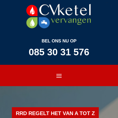
BEL ONS NU OP
085 30 31 576
RRD REGELT HET VAN A TOT Z