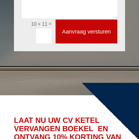
=
10 + 11
Aanvraag versturen
LAAT NU UW CV KETEL
VERVANGEN BOEKEL EN
ONTVANG 10% KORTING VAN