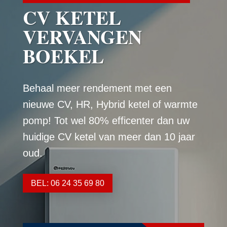
CV KETEL
VERVANGEN
BOEKEL
Behaal meer rendement met een
nieuwe CV, HR, Hybrid ketel of warmte
pomp! Tot wel 80% efficenter dan uw
huidige CV ketel van meer dan 10 jaar
oud.
BEL: 06 24 35 69 80