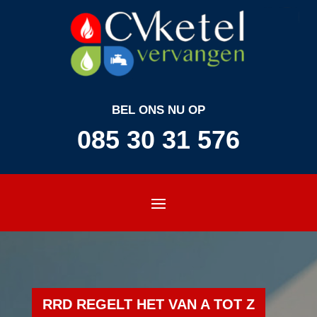
BEL ONS NU OP
085 30 31 576
RRD REGELT HET VAN A TOT Z