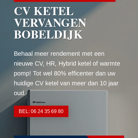
CV KETEL
VERVANGEN
BOBELDIJK
Behaal meer rendement met een
nieuwe CV, HR, Hybrid ketel of warmte
pomp! Tot wel 80% efficenter dan uw
huidige CV ketel van meer dan 10 jaar
oud.
BEL: 06 24 35 69 80