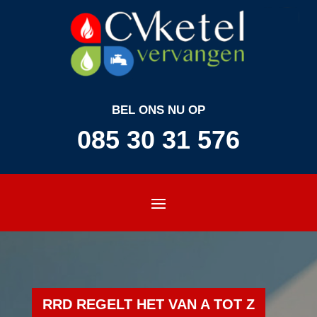
BEL ONS NU OP
085 30 31 576
RRD REGELT HET VAN A TOT Z