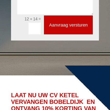
=
12 + 14
Aanvraag versturen
LAAT NU UW CV KETEL
VERVANGEN BOBELDIJK EN
ONTVANG 10% KORTING VAN