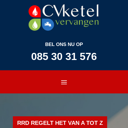
BEL ONS NU OP
085 30 31 576
RRD REGELT HET VAN A TOT Z