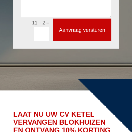
=
11 + 2
Aanvraag versturen
LAAT NU UW CV KETEL
VERVANGEN BLOKHUIZEN
EN ONTVANG 10% KORTING