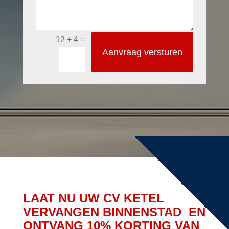
=
12 + 4
Aanvraag versturen
LAAT NU UW CV KETEL
VERVANGEN BINNENSTAD EN
ONTVANG 10% KORTING VAN