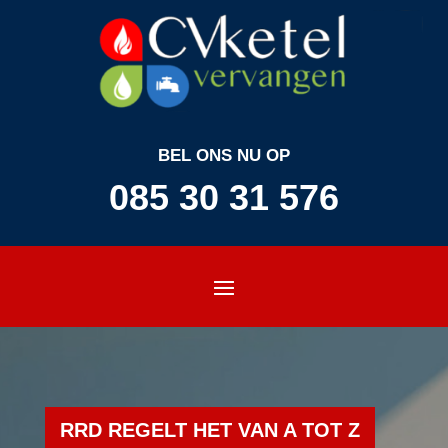
BEL ONS NU OP
085 30 31 576
RRD REGELT HET VAN A TOT Z