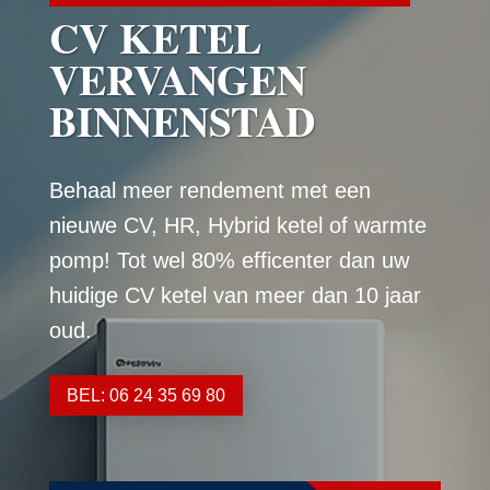
CV KETEL
VERVANGEN
BINNENSTAD
Behaal meer rendement met een
nieuwe CV, HR, Hybrid ketel of warmte
pomp! Tot wel 80% efficenter dan uw
huidige CV ketel van meer dan 10 jaar
oud.
BEL: 06 24 35 69 80