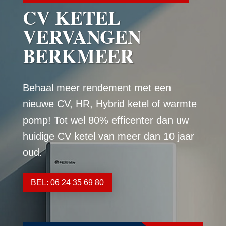
CV KETEL
VERVANGEN
BERKMEER
Behaal meer rendement met een
nieuwe CV, HR, Hybrid ketel of warmte
pomp! Tot wel 80% efficenter dan uw
huidige CV ketel van meer dan 10 jaar
oud.
BEL: 06 24 35 69 80