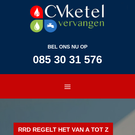
BEL ONS NU OP
085 30 31 576
RRD REGELT HET VAN A TOT Z