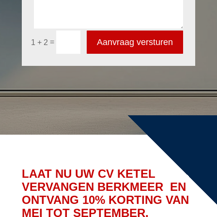
Aanvraag versturen
=
1 + 2
LAAT NU UW CV KETEL
VERVANGEN BERKMEER EN
ONTVANG 10% KORTING VAN
MEI TOT SEPTEMBER.