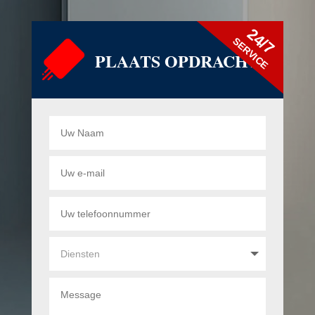
24/7
SERVICE
PLAATS OPDRACHT