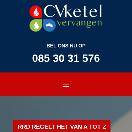
BEL ONS NU OP
085 30 31 576
RRD REGELT HET VAN A TOT Z