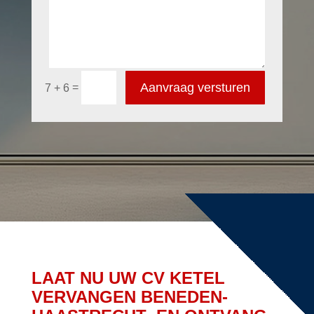
Aanvraag versturen
=
7 + 6
LAAT NU UW CV KETEL
VERVANGEN BENEDEN-