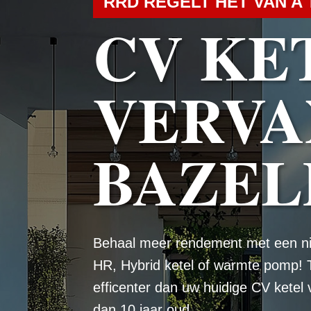
RRD REGELT HET VAN A 
CV KE
VERVA
BAZEL
Behaal meer rendement met een n
HR, Hybrid ketel of warmte pomp! 
efficenter dan uw huidige CV ketel
dan 10 jaar oud.