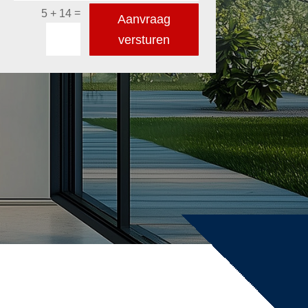
=
5 + 14
Aanvraag
versturen