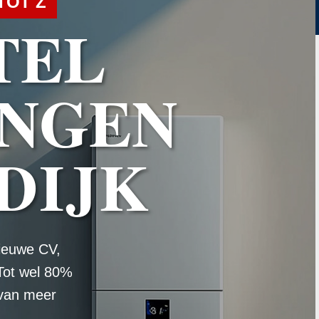
TOT Z
TEL
NGEN
DIJK
ieuwe CV,
Tot wel 80%
 van meer