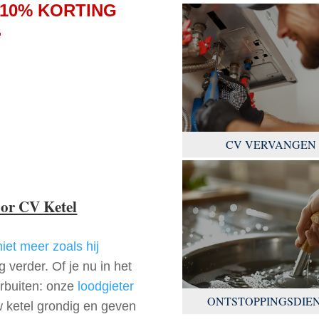
 10% KORTING
.
CV VERVANGEN
oor CV Ketel
niet meer zoals hij
 verder. Of je nu in het
arbuiten: onze
loodgieter
ONTSTOPPINGSDIE
w ketel grondig en geven