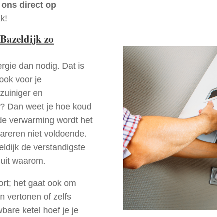
 ons direct op
k!
Bazeldijk zo
rgie dan nodig. Dat is
 ook voor je
zuiniger en
jk? Dan weet je hoe koud
ede verwarming wordt het
pareren niet voldoende.
ldijk de verstandigste
 uit waarom.
ort; het gaat ook om
n vertonen of zelfs
bare ketel hoef je je