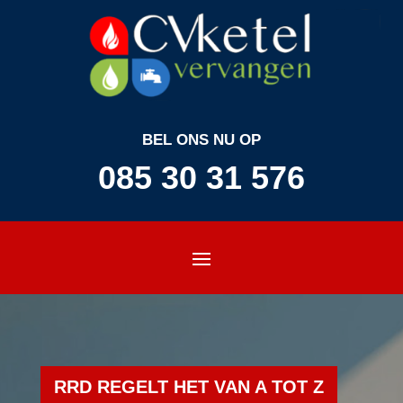
BEL ONS NU OP
085 30 31 576
RRD REGELT HET VAN A TOT Z