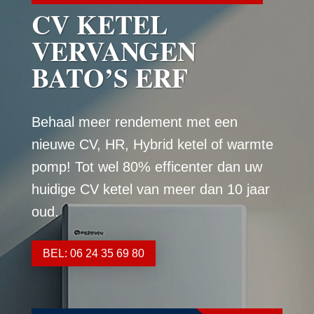
CV KETEL
VERVANGEN
BATO’S ERF
Behaal meer rendement met een
nieuwe CV, HR, Hybrid ketel of warmte
pomp! Tot wel 80% efficenter dan uw
huidige CV ketel van meer dan 10 jaar
oud.
BEL: 06 24 35 69 80