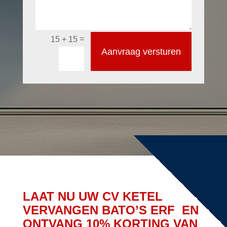
=
15 + 15
Aanvraag versturen
LAAT NU UW CV KETEL
VERVANGEN BATO’S ERF EN
ONTVANG 10% KORTING VAN