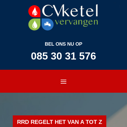
BEL ONS NU OP
085 30 31 576
RRD REGELT HET VAN A TOT Z