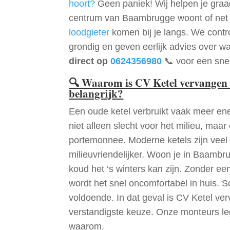
hoort?
Geen paniek! Wij helpen je graag
centrum van Baambrugge woont of net 
loodgieter
komen bij je langs. We contr
grondig en geven eerlijk advies over wa
direct op
0624356980
📞 voor een snel
🔍
Waarom is CV Ketel vervangen
belangrijk?
Een oude ketel verbruikt vaak meer ene
niet alleen slecht voor het milieu, maar
portemonnee. Moderne ketels zijn veel 
milieuvriendelijker. Woon je in Baamb
koud het ‘s winters kan zijn. Zonder e
wordt het snel oncomfortabel in huis. S
voldoende. In dat geval is CV Ketel 
verstandigste keuze. Onze monteurs le
waarom.