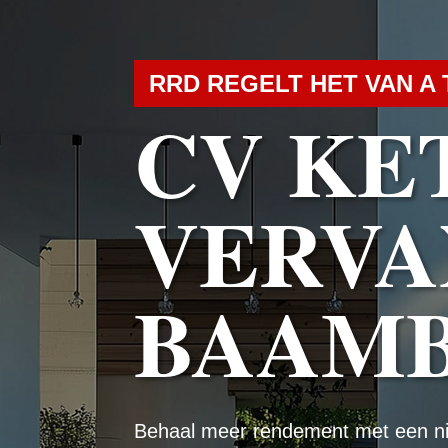
RRD REGELT HET VAN A 
CV KE
VERVA
BAAM
Behaal meer rendement met een n