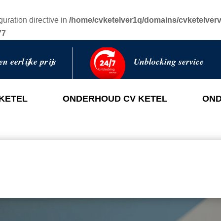
guration directive in
/home/cvketelver1q/domains/cvketelverv
77
en eerlijke prijs
Unblocking service
 KETEL
ONDERHOUD CV KETEL
OND