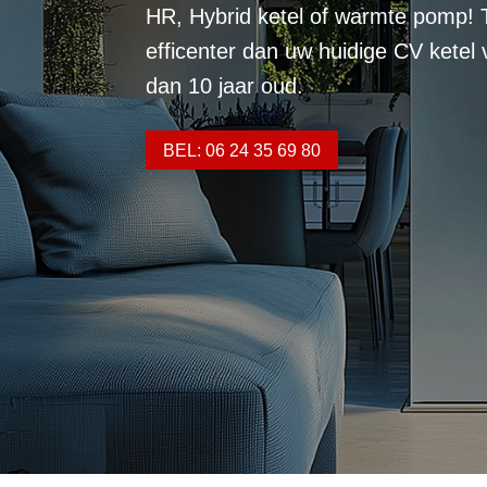
HR, Hybrid ketel of warmte pomp! 
efficenter dan uw huidige CV ketel
dan 10 jaar oud.
BEL: 06 24 35 69 80