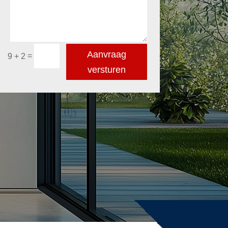
Aanvraag
=
9 + 2
versturen