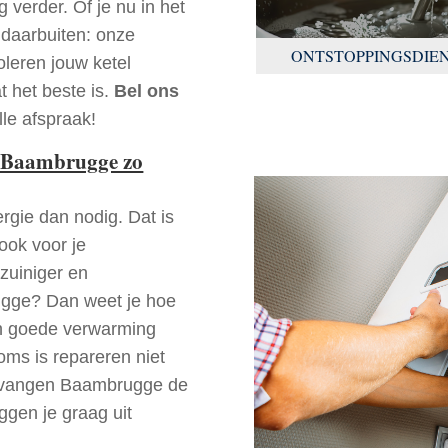
 verder. Of je nu in het
daarbuiten: onze
ONTSTOPPINGSDIE
oleren jouw ketel
t het beste is.
Bel ons
le afspraak!
 Baambrugge zo
rgie dan nodig. Dat is
 ook voor je
zuiniger en
rugge? Dan weet je hoe
en goede verwarming
oms is repareren niet
vervangen Baambrugge de
ggen je graag uit