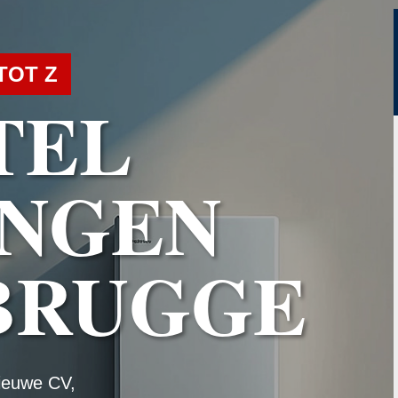
TOT Z
TEL
NGEN
BRUGGE
ieuwe CV,