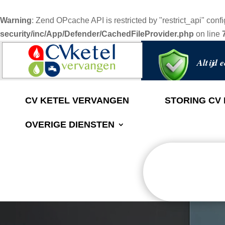
Warning
: Zend OPcache API is restricted by "restrict_api" confi
security/inc/App/Defender/CachedFileProvider.php
on line
Altijd e
CV KETEL VERVANGEN
STORING CV
OVERIGE DIENSTEN