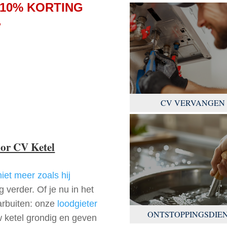
10% KORTING
.
CV VERVANGEN
oor CV Ketel
niet meer zoals hij
 verder. Of je nu in het
arbuiten: onze
loodgieter
ONTSTOPPINGSDIE
w ketel grondig en geven