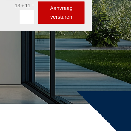
=
13 + 11
Aanvraag
versturen