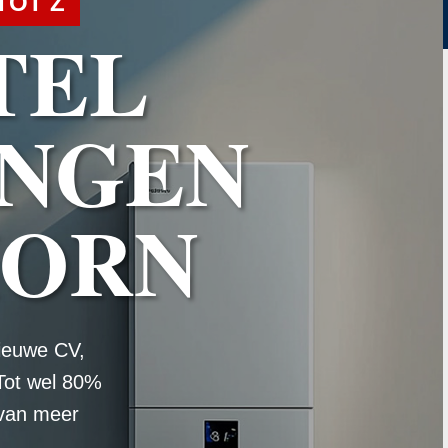
TOT Z
TEL
NGEN
HORN
ieuwe CV,
Tot wel 80%
 van meer