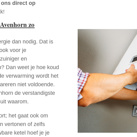
 ons direct op
k!
 Avenhorn zo
rgie dan nodig. Dat is
 ook voor je
zuiniger en
rn? Dan weet je hoe koud
ede verwarming wordt het
pareren niet voldoende.
nhorn de verstandigste
 uit waarom.
ort; het gaat ook om
n vertonen of zelfs
bare ketel hoef je je