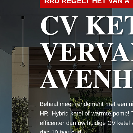
RRD REGELT HET VAN A 
CV KE
VERVA
AVEN
Behaal meer rendement met een n
HR, Hybrid ketel of warmte pomp! 
efficenter dan uw huidige CV ketel
dan 10 jaar oud.