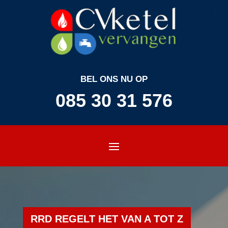
BEL ONS NU OP
085 30 31 576
RRD REGELT HET VAN A TOT Z