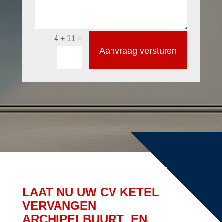
=
4 + 11
Aanvraag versturen
LAAT NU UW CV KETEL
VERVANGEN
ARCHIPELBUURT EN