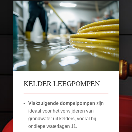
KELDER LEEGPOMPEN
Vlakzuigende dompelpompen
zijn
ideaal voor het verwijderen van
grondwater uit kelders, vooral bij
ondiepe waterlagen
11
.