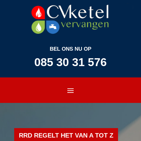
BEL ONS NU OP
085 30 31 576
RRD REGELT HET VAN A TOT Z