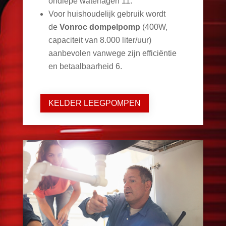
ondiepe waterlagen
11
.
Voor huishoudelijk gebruik wordt
de
Vonroc dompelpomp
(400W,
capaciteit van 8.000 liter/uur)
aanbevolen vanwege zijn efficiëntie
en betaalbaarheid
6
.
KELDER LEEGPOMPEN