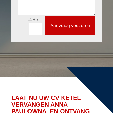
=
11 + 7
Aanvraag versturen
LAAT NU UW CV KETEL
VERVANGEN ANNA
PAULOWNA EN ONTVANG