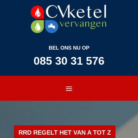
BEL ONS NU OP
085 30 31 576
RRD REGELT HET VAN A TOT Z