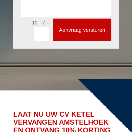
=
10 + 7
Aanvraag versturen
LAAT NU UW CV KETEL
VERVANGEN AMSTELHOEK
EN ONTVANG 10% KORTING