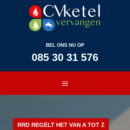
BEL ONS NU OP
085 30 31 576
RRD REGELT HET VAN A TOT Z