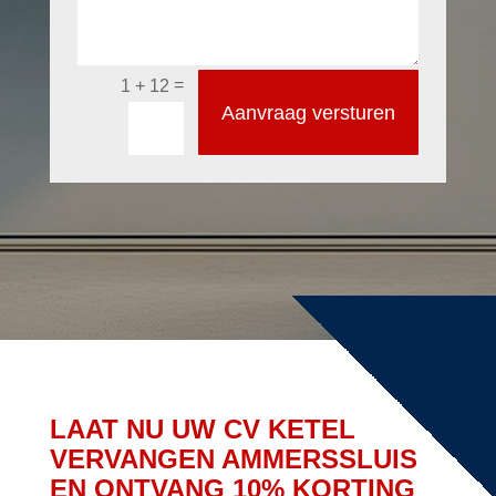
=
1 + 12
Aanvraag versturen
LAAT NU UW CV KETEL
VERVANGEN AMMERSSLUIS
EN ONTVANG 10% KORTING