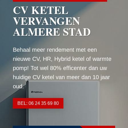
CV KETEL
VERVANGEN
ALMERE STAD
Behaal meer rendement met een
nieuwe CV, HR, Hybrid ketel of warmte
pomp! Tot wel 80% efficenter dan uw
huidige CV ketel van meer dan 10 jaar
oud.
BEL: 06 24 35 69 80