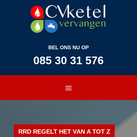
BEL ONS NU OP
085 30 31 576
RRD REGELT HET VAN A TOT Z