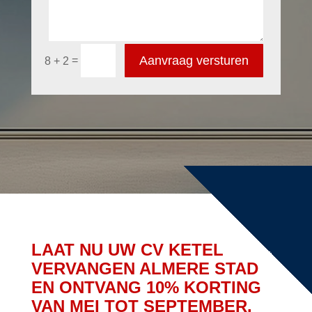
Aanvraag versturen
=
8 + 2
LAAT NU UW CV KETEL
VERVANGEN ALMERE STAD
EN ONTVANG 10% KORTING
VAN MEI TOT SEPTEMBER.