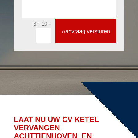
=
3 + 10
Aanvraag versturen
LAAT NU UW CV KETEL
VERVANGEN
ACHTTIENHOVEN EN