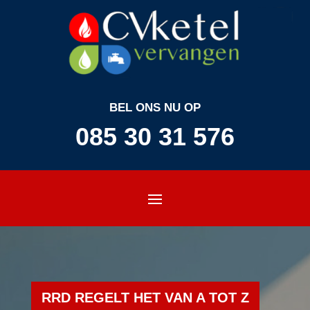
BEL ONS NU OP
085 30 31 576
RRD REGELT HET VAN A TOT Z