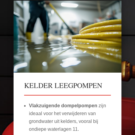
KELDER LEEGPOMPEN
Vlakzuigende dompelpompen
zijn
ideaal voor het verwijderen van
grondwater uit kelders, vooral bij
ondiepe waterlagen
11
.