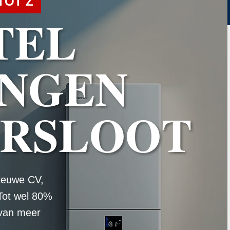
TOT Z
TEL
NGEN
RSLOOT
ieuwe CV,
Tot wel 80%
 van meer