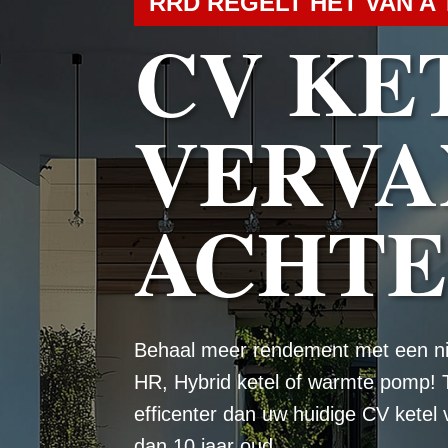
RRD REGELT HET VAN A 
CV KE
VERVA
ACHTE
Behaal meer rendement met een n
HR, Hybrid ketel of warmte pomp! 
efficenter dan uw huidige CV ketel
dan 10 jaar oud.