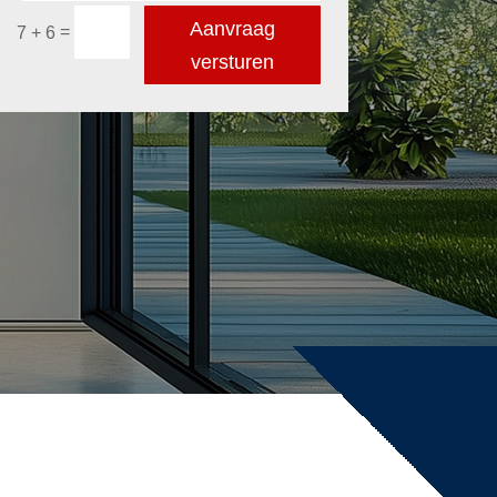
Aanvraag
=
7 + 6
versturen