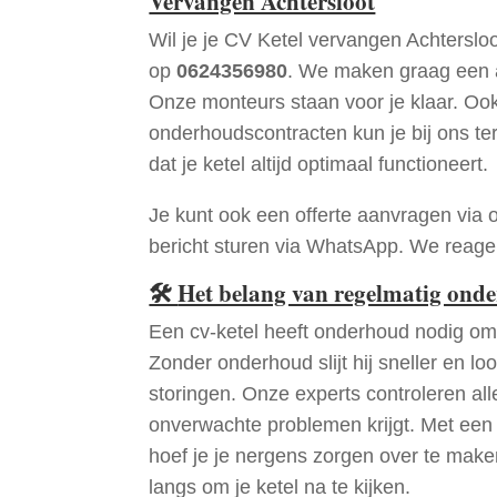
Vervangen Achtersloot
Wil je je CV Ketel vervangen Achterslo
op
0624356980
. We maken graag een a
Onze monteurs staan voor je klaar. Oo
onderhoudscontracten kun je bij ons te
dat je ketel altijd optimaal functioneert.
Je kunt ook een offerte aanvragen via 
bericht sturen via WhatsApp. We reagere
🛠
Het belang van regelmatig ond
Een cv-ketel heeft onderhoud nodig om 
Zonder onderhoud slijt hij sneller en loo
storingen. Onze experts controleren all
onverwachte problemen krijgt. Met een
hoef je je nergens zorgen over te mak
langs om je ketel na te kijken.