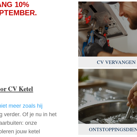
ANG 10%
EPTEMBER.
CV VERVANGEN
oor CV Ketel
niet meer zoals hij
 verder. Of je nu in het
aarbuiten: onze
ONTSTOPPINGSDIE
oleren jouw ketel